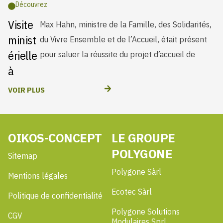
Découvrez
Visite
Max Hahn, ministre de la Famille, des Solidarités,
familles ukrainiennes dans des Tiny Houses
minist
du Vivre Ensemble et de l’Accueil, était présent
érielle
pour saluer la réussite du projet d’accueil de
à
Schiffl
VOIR PLUS
ange
OIKOS-CONCEPT
LE GROUPE
POLYGONE
Sitemap
Polygone Sàrl
Mentions légales
Ecotec Sàrl
Politique de confidentialité
Polygone Solutions
CGV
Modulaires Sprl