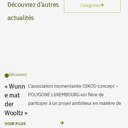
Découvrez d’autres
Categories
actualités
Découvrez
« Wunn
L’association momentanée OIKOS-concept –
construction durable et de logement
e mat
POLYGONE LUXEMBOURG est fière de
der
participer à un projet ambitieux en matière de
Wooltz »
à Wiltz
VOIR PLUS