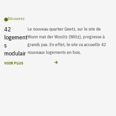
Découvrez
42
Le nouveau quartier Geetz, sur le site de
logement
Wunn mat der Wooltz (Wiltz), progresse à
s
grands pas. En effet, le site va accueillir 42
modulair
nouveaux logements en bois.
es à Wiltz
VOIR PLUS