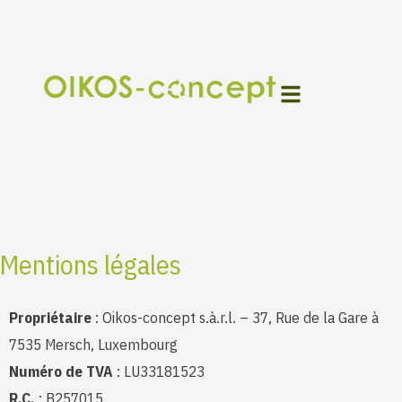
Aller
au
contenu
Mentions légales
Propriétaire
: Oikos-concept s.à.r.l. – 37, Rue de la Gare à
7535 Mersch, Luxembourg
Numéro de TVA
: LU33181523
R.C.
: B257015