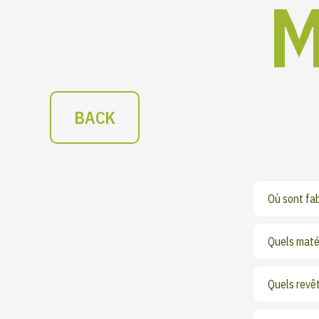
M
BACK
Où sont fa
Quels matér
Quels revê