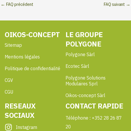
←
FAQ précédent
FAQ suivant
→
OIKOS-CONCEPT
LE GROUPE
POLYGONE
Sitemap
Polygone Sàrl
Mentions légales
Ecotec Sàrl
Politique de confidentialité
Polygone Solutions
CGV
Modulaires Sprl
CGU
Oikos-concept Sàrl
RESEAUX
CONTACT RAPIDE
SOCIAUX
Téléphone : +352 28 26 87
20
Instagram