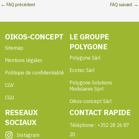
←
FAQ précédent
FAQ suivant
→
OIKOS-CONCEPT
LE GROUPE
POLYGONE
Sitemap
Polygone Sàrl
Mentions légales
Ecotec Sàrl
Politique de confidentialité
Polygone Solutions
CGV
Modulaires Sprl
CGU
Oikos-concept Sàrl
RESEAUX
CONTACT RAPIDE
SOCIAUX
Téléphone : +352 28 26 87
20
Instagram