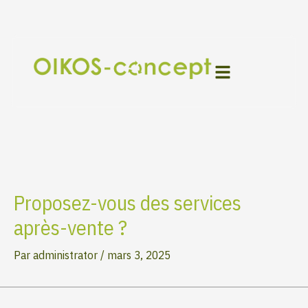
Aller
Navigation
au
des
contenu
articles
Proposez-vous des services
après-vente ?
Par
administrator
/
mars 3, 2025