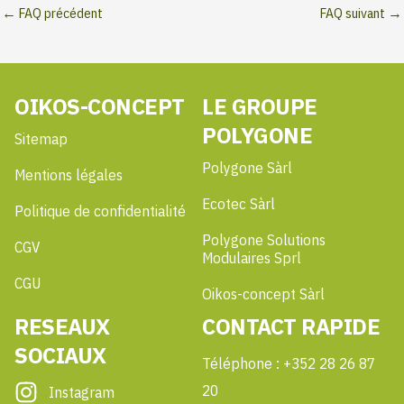
←
FAQ précédent
FAQ suivant
→
OIKOS-CONCEPT
LE GROUPE
POLYGONE
Sitemap
Polygone Sàrl
Mentions légales
Ecotec Sàrl
Politique de confidentialité
Polygone Solutions
CGV
Modulaires Sprl
CGU
Oikos-concept Sàrl
RESEAUX
CONTACT RAPIDE
SOCIAUX
Téléphone : +352 28 26 87
20
Instagram