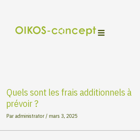
Aller
Navigation
au
des
contenu
articles
Quels sont les frais additionnels à
prévoir ?
Par
administrator
/
mars 3, 2025