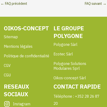
←
FAQ précédent
FAQ suivant
→
OIKOS-CONCEPT
LE GROUPE
POLYGONE
Sitemap
Polygone Sàrl
Mentions légales
Ecotec Sàrl
Politique de confidentialité
Polygone Solutions
CGV
Modulaires Sprl
CGU
Oikos-concept Sàrl
RESEAUX
CONTACT RAPIDE
SOCIAUX
Téléphone : +352 28 26 87
20
Instagram